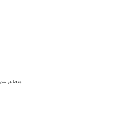
هدفنا هو تقديم طعام ألذ وأكث وجودة بطريقة عملية للناس حول العالم. فنحن نعمل كل يوم من أجل أن تكون بي آر إف أفضل. لذا انضم إلينا.