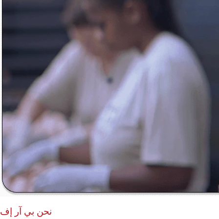
نحن بي آر إف