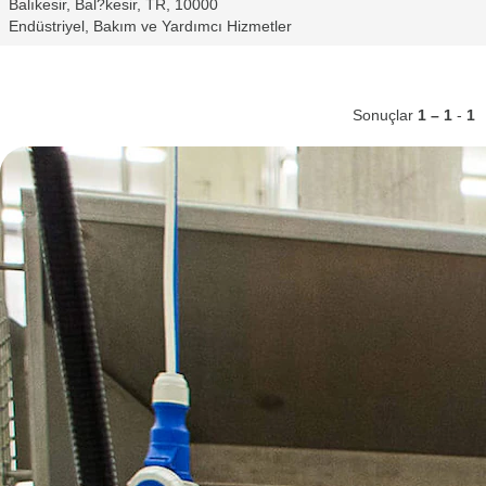
Balıkesir, Bal?kesir, TR, 10000
Endüstriyel, Bakım ve Yardımcı Hizmetler
Sonuçlar
1 – 1
-
1