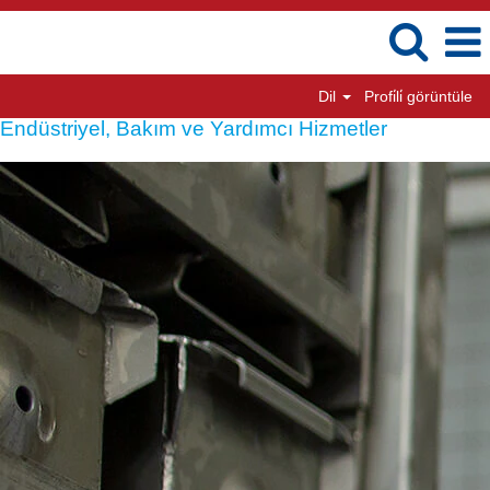
Dil
Profi̇li̇ görüntüle
Endüstriyel, Bakım ve Yardımcı Hizmetler