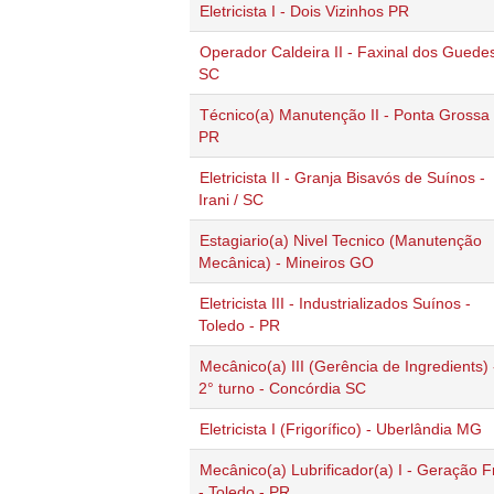
Eletricista I - Dois Vizinhos PR
Operador Caldeira II - Faxinal dos Guedes
SC
Técnico(a) Manutenção II - Ponta Grossa
PR
Eletricista II - Granja Bisavós de Suínos -
Irani / SC
Estagiario(a) Nivel Tecnico (Manutenção
Mecânica) - Mineiros GO
Eletricista III - Industrializados Suínos -
Toledo - PR
Mecânico(a) III (Gerência de Ingredients) 
2° turno - Concórdia SC
Eletricista I (Frigorífico) - Uberlândia MG
Mecânico(a) Lubrificador(a) I - Geração F
- Toledo - PR