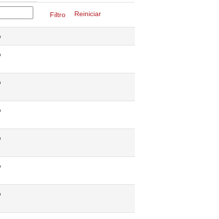
Reiniciar
o
o
o
o
o
o
o