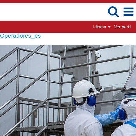
Idioma
Ver perfil
Operadores_es