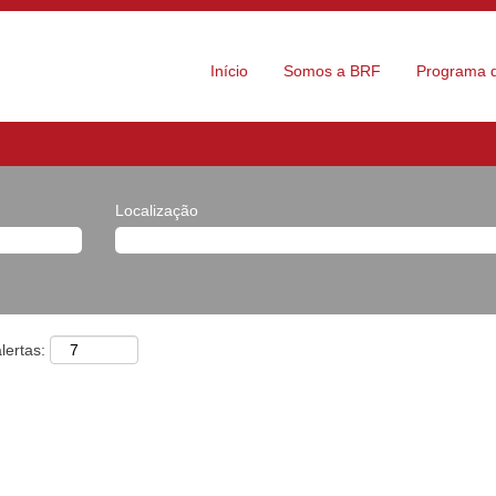
Início
Somos a BRF
Programa d
Localização
lertas: