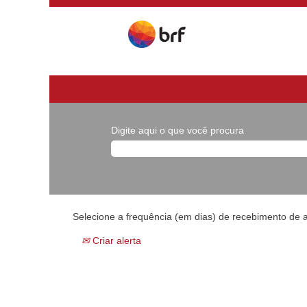
Digite aqui o que você procura
Selecione a frequência (em dias) de recebimento de a
Criar alerta
...