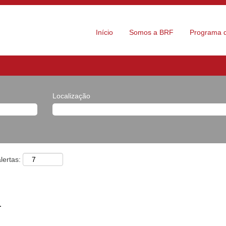
Início
Somos a BRF
Programa d
Localização
lertas:
.