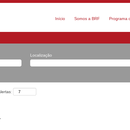
Início
Somos a BRF
Programa d
Localização
lertas:
.