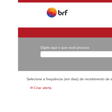
Digite aqui o que você procura
Selecione a frequência (em dias) de recebimento de a
Criar alerta
...