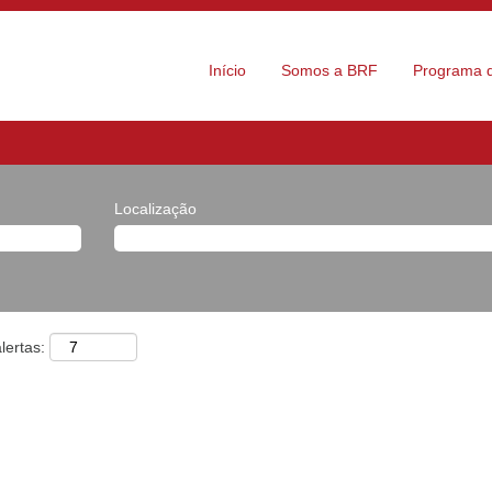
Início
Somos a BRF
Programa d
Localização
lertas: