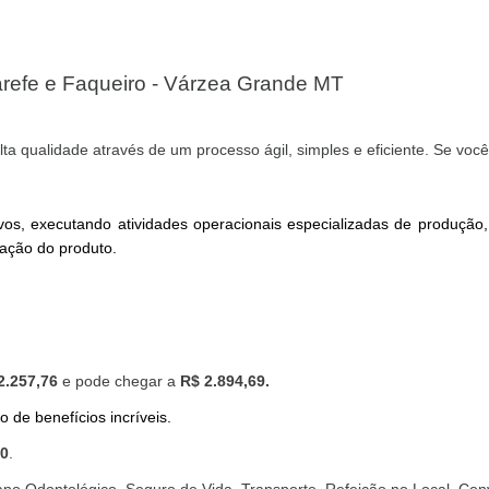
arefe e Faqueiro - Várzea Grande MT
ta qualidade através de um processo ágil, simples e eficiente. Se voc
ivos, executando atividades operacionais especializadas de produçã
cação do produto.
2.257,76
e pode chegar a
R$ 2.894,69.
de benefícios incríveis.
00
.
lano Odontológico, Seguro de Vida, Transporte, Refeição no Local, Co