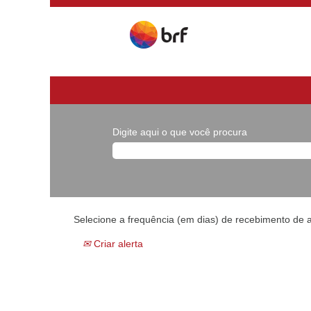
Digite aqui o que você procura
Selecione a frequência (em dias) de recebimento de a
Criar alerta
...