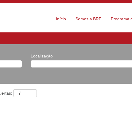
Início
Somos a BRF
Programa d
Localização
lertas: