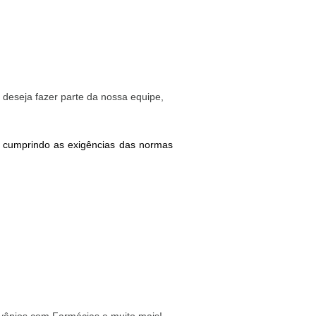
ê deseja fazer parte da nossa equipe,
o, cumprindo as exigências das normas
nvênios com Farmácias e muito mais!