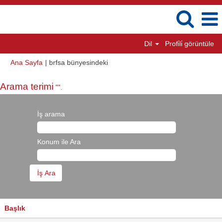
Dil
Profi̇li̇ görüntüle
(mevcut
Ana Sayfa
|
brfsa bünyesindeki
sayfa)
Arama terimi
"".
İş arama
Konum ile Ara
Başlık