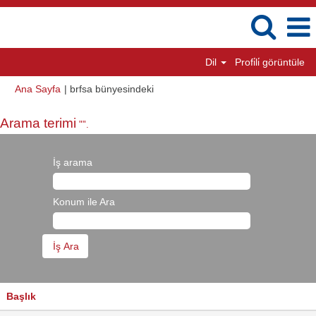
Dil
Profi̇li̇ görüntüle
(mevcut
Ana Sayfa
|
brfsa bünyesindeki
sayfa)
Arama terimi
"".
İş arama
Konum ile Ara
Başlık