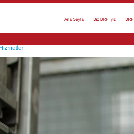
Ana Sayfa
Biz BRF' yiz
BRF'
Hizmetler