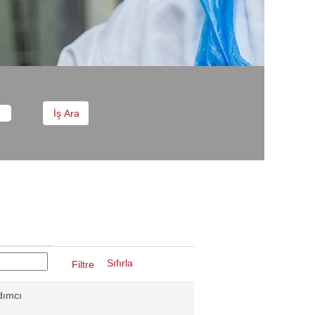
Sıfırla
dımcı