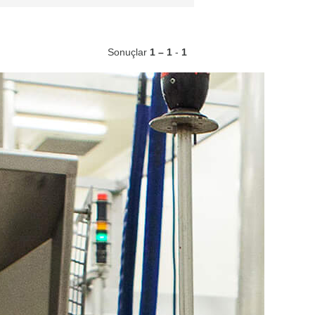
Sonuçlar
1 – 1
-
1