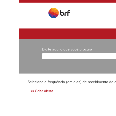
Digite aqui o que você procura
Selecione a frequência (em dias) de recebimento de a
Criar alerta
...