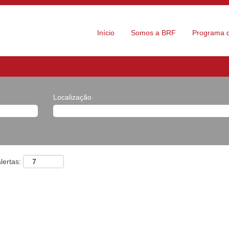
Início
Somos a BRF
Programa d
Localização
lertas: