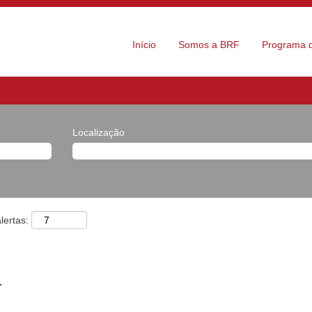
Início
Somos a BRF
Programa d
Localização
lertas:
.