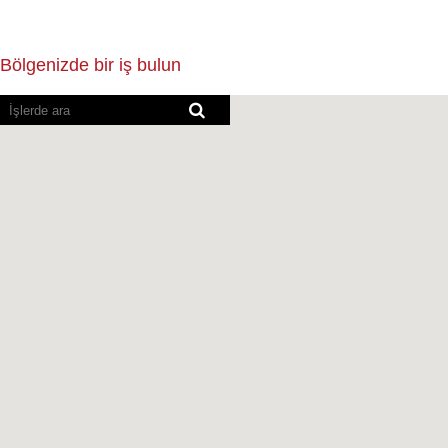
Bölgenizde bir iş bulun
Ekran
okuyucular
aşağıdaki
aranabilir
haritayı
okuyamıyor.