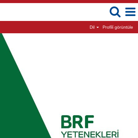
Dil
Profi̇li̇ görüntüle